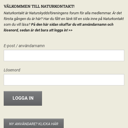
VÄLKOMMEN TILL NATURKONTAKT!
Naturkontakt är Naturskyddsföreningens forum för alla medlemmar. Är det
första gången du är här? Har du fått en länk till en sida inne på Naturkontakt
som du vill läsa?
På den här sidan skaffar du ett användarnamn och
lösenord, sedan är det bara att logga in!
>>
MENY
E-post / användarnamn
HEM
FÖRENINGEN
NATURSKYDDSFÖRENINGEN I NORDANSTIG
START
LÄGG TILL EN TEXT HÄR PÅ SIDAN
FORUM
Lösenord
FÖRENINGEN
Naturskyddsföreningen i Nordanstig
Hej världen!
28 maj, 2013
riksforeningen
INFO & MATERIAL
Välkommen hit! I den nya versionen av Naturkontakt som släpptes 20
november 2012 har varje del av Naturskyddsföreningen fått en egen
startsida. Det går att publicera texter, material eller bara ha sidan som
startsida för de grupper som berör kretsen/länsförbundet/nätverket. Det är
NY ANVÄNDARE? KLICKA HÄR
enkelt att använda och fungerar som en vanlig wordpress-blogg. Om du är