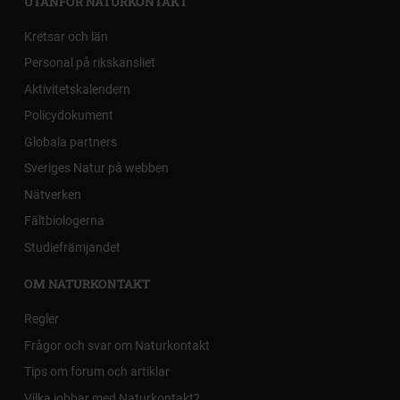
UTANFÖR NATURKONTAKT
Kretsar och län
Personal på rikskansliet
Aktivitetskalendern
Policydokument
Globala partners
Sveriges Natur på webben
Nätverken
Fältbiologerna
Studiefrämjandet
OM NATURKONTAKT
Regler
Frågor och svar om Naturkontakt
Tips om forum och artiklar
Vilka jobbar med Naturkontakt?