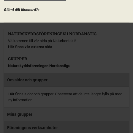
aktiv […]
Glömt ditt lösenord?»
PRENUMERERA
NATURSKYDDSFÖRENINGEN I NORDANSTIG
Välkommen till vår sida på Naturkontakt!
Här finns vår externa sida
GRUPPER
Naturskyddsföreningen Nordanstig
Om sidor och grupper
Här finns sidor och grupper. Observera att de inte längre fylls på med
ny information.
Mina grupper
Föreningens verksamheter